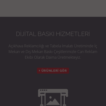
IŞIKLI IŞIKSIZ TABELA İMALATI
Sitemizde zengin tabela modelleri bulabilirsiniz .
Firmamız ışıklı tabela , ışıksız tabela , paslanmaz harf
tabela , led tabela , totem tabela imalatı yapılmaktadır
. En uygun fiyatlarla tabela imalatı yaptırabilirsiniz.
Detaylı Bilgi