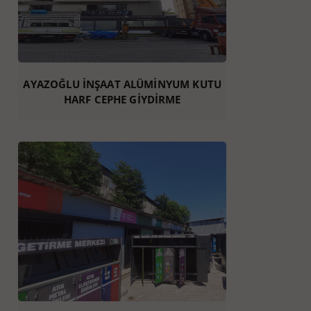
AYAZOĞLU İNŞAAT ALÜMİNYUM KUTU
HARF CEPHE GİYDİRME