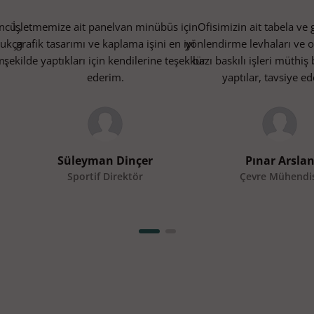
ncü ,
İşletmemize ait panelvan minübüs için
Ofisimizin ait tabela ve g
ldukça
grafik tasarımı ve kaplama işini en iyi
yönlendirme levhaları ve of
m.
şekilde yaptıkları için kendilerine teşekkür
bazı baskılı işleri müthiş 
ederim.
yaptılar, tavsiye e
Süleyman Dinçer
Pınar Arsla
Sportif Direktör
Çevre Mühendi