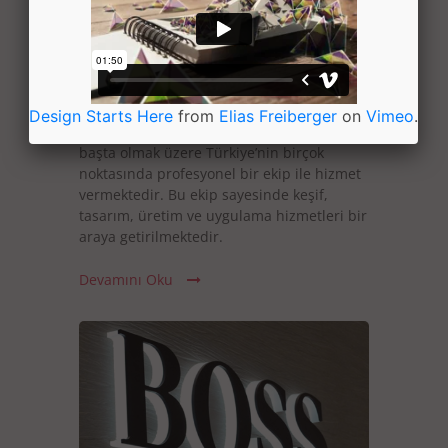
Totem Tabela
Design Starts Here
from
Elias Freiberger
on
Vimeo
.
Bu konuda firmamız özellikle İstanbul
başta olmak üzere Türkiye’nin birçok
noktasında profesyonel bir ekip ile hizmet
vermektedir. Bu ekip sayesinde keşif,
tasarım, üretim ve uygulama hizmetleri bir
araya getirilmektedir.
Devamını Oku