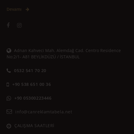
Devamı
Adnan Kahveci Mah. Alemdağ Cad. Centro Residence
No:2/1- A81 BEYLİKDÜZÜ / İSTANBUL
0532 541 70 20
+90 538 651 00 36
+90 05300223446
info@canreklamtabela.net
ÇALIŞMA SAATLERİ
______________________________