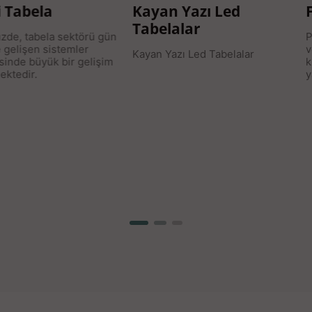
Kayan Yazı Led
Fotokopi & Renkli 
Tabelalar
Profesyonel Baskı: Ödev,
veya kurumsal belgelerini
Kayan Yazı Led Tabelalar
kusursuz baskı kalitesiyle
yaratın.