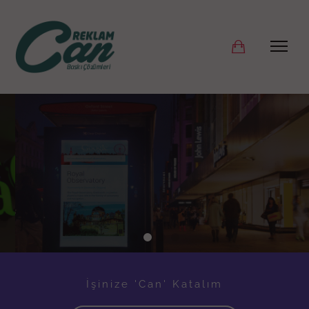
OUTDOOR REKLAM
HİZMETLERİ
Açıkhava Reklamcılığı, Cephe
Giydirme, Bilbooard, Durak Pano
Giydirme Hizmetleri
İşinize 'Can' Katalım