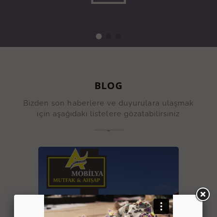
BLOG
Bizden son haberlere ve duyurulara ulaşmak
için aşağıdaki listelere gözatabilirsiniz