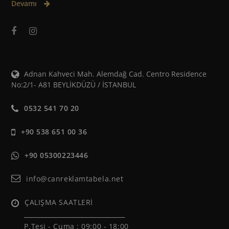
Devamı
Adnan Kahveci Mah. Alemdağ Cad. Centro Residence
No:2/1- A81 BEYLİKDÜZÜ / İSTANBUL
0532 541 70 20
+90 538 651 00 36
+90 05300223446
info@canreklamtabela.net
ÇALIŞMA SAATLERİ
______________________________
P.Tesi - Cuma :
09:00 - 18:00