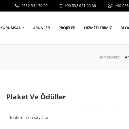
0532 541 70 20
+90 538 651 00 36
+90 05
KURUMSAL
ÜRÜNLER
PROJELER
HIZMETLERIMIZ
BLO
Buradasınız:
A
Plaket Ve Ödüller
Toplam ürün sayısı
2