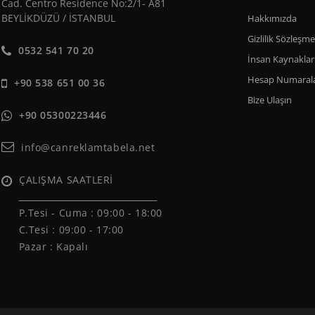
Cad. Centro Residence No:2/1- A81
BEYLİKDÜZÜ / İSTANBUL
Hakkımızda
Gizlilik Sözleşme
0532 541 70 20
İnsan Kaynaklar
Hesap Numarala
+90 538 651 00 36
Bize Ulaşın
+90 05300223446
info@canreklamtabela.net
ÇALIŞMA SAATLERİ
______________________________
P.Tesi - Cuma :
09:00 - 18:00
C.Tesi : 09:00 - 17:00
Pazar : Kapalı