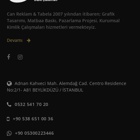
Can Reklam & Tabela 2007 yılından itibaren; Grafik
Tasarımı, Matbaa Baskı, Pazarlama Projesi, Kurumsal
Kimlik Çalışmaları hizmetleri vermekteyiz.
Devamı
Adnan Kahveci Mah. Alemdağ Cad. Centro Residence
No:2/1- A81 BEYLİKDÜZÜ / İSTANBUL
0532 541 70 20
+90 538 651 00 36
+90 05300223446