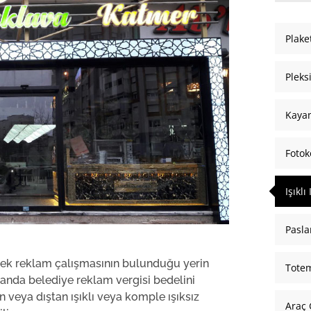
Plake
Pleks
Kayan
Fotok
Işıklı
Pasl
rek reklam çalışmasının bulunduğu yerin
Tote
anda belediye reklam vergisi bedelini
veya dıştan ışıklı veya komple ışıksız
Araç 