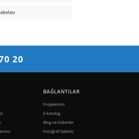
Tabelası
70 20
BAĞLANTILAR
Projelerimiz
si
E-katalog
ı
Blog ve Haberler
rımız
Fotoğraf Galerisi