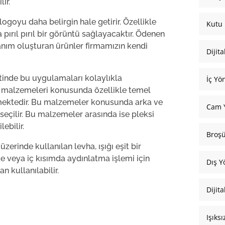
ir.
 logoyu daha belirgin hale getirir. Özellikle
Kutu 
a pırıl pırıl bir görüntü sağlayacaktır. Ödenen
llanım oluşturan ürünler firmamızın kendi
Dijita
mtinde bu uygulamaları kolaylıkla
İç Yö
la malzemeleri konusunda özellikle temel
mektedir. Bu malzemeler konusunda arka ve
Cam Y
seçilir. Bu malzemeler arasında ise pleksi
ebilir.
Broş
erinde kullanılan levha, ışığı eşit bir
e veya iç kısımda aydınlatma işlemi için
Dış Y
 kullanılabilir.
Dijit
Işıks