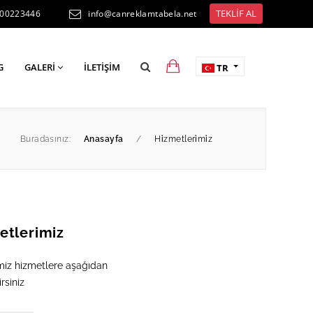
TEKLİF AL
300223446
info@canreklamtabela.net
G
GALERI
İLETIŞIM
TR
Buradasınız:
Anasayfa
/
Hi̇zmetleri̇mi̇z
etlerimiz
miz hizmetlere aşağıdan
rsiniz