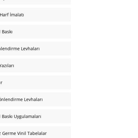
Harf İmalatı
l Baskı
nlendirme Levhaları
azıları
ür
önlendirme Levhaları
al Baskı Uygulamaları
ız Germe Vinil Tabelalar