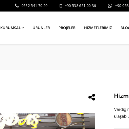
0532 541 70 20
+90 538 651 00 36
+90 05
KURUMSAL
ÜRÜNLER
PROJELER
HIZMETLERIMIZ
BLO
Hizm
Verdiği
ulaşabili