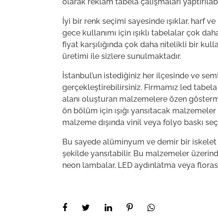
olarak reklam tabela çalışmaları yaptırılabil
İyi bir renk seçimi sayesinde ışıklar, harf ve
gece kullanımı için ışıklı tabelalar çok dah
fiyat karşılığında çok daha nitelikli bir ku
üretimi ile sizlere sunulmaktadır.
İstanbul’un istediğiniz her ilçesinde ve se
gerçekleştirebilirsiniz. Firmamız led tabe
alanı oluşturan malzemelere özen göster
ön bölüm için ışığı yansıtacak malzemeler 
malzeme dışında vinil veya folyo baskı seçil
Bu sayede alüminyum ve demir bir iskelet üz
şekilde yansıtabilir. Bu malzemeler üzerind
neon lambalar, LED aydınlatma veya florasan