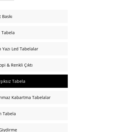
t Baskı
i Tabela
 Yazı Led Tabelalar
opi & Renkli Çıktı
 Işıksız Tabela
anmaz Kabartma Tabelalar
m Tabela
Giydirme