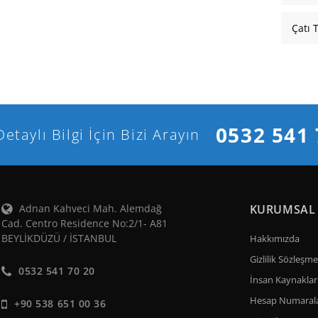
Çatı 
0532 541 
Detaylı Bilgi İçin Bizi Arayın
Adnan Kahveci Mah. Alemdağ
KURUMSAL
Cad. Centro Residence No:2/1- A81
BEYLİKDÜZÜ / İSTANBUL
Hakkımızda
Gizlilik Sözleşme
0532 541 70 20
İnsan Kaynaklar
Hesap Numarala
+90 538 651 00 36