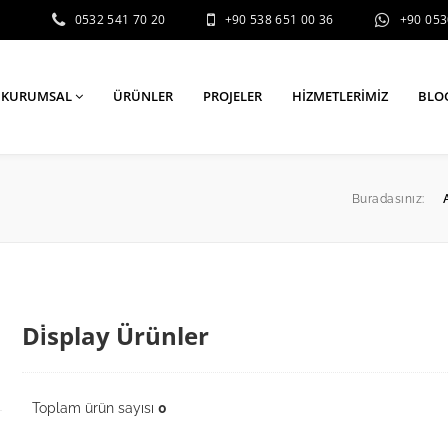
0532 541 70 20
+90 538 651 00 36
+90 05
KURUMSAL
ÜRÜNLER
PROJELER
HIZMETLERIMIZ
BLO
Buradasınız:
Di̇splay Ürünler
Toplam ürün sayısı
0