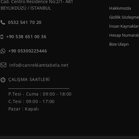
Cad. Centro Residence No:2/1- A81
BEYLİKDÜZÜ / İSTANBUL
Hakkımızda
Gizlilik Sözleşme
0532 541 70 20
İnsan Kaynaklar
Hesap Numarala
+90 538 651 00 36
Bize Ulaşın
+90 05300223446
info@canreklamtabela.net
ÇALIŞMA SAATLERİ
______________________________
P.Tesi - Cuma :
09:00 - 18:00
C.Tesi : 09:00 - 17:00
Pazar : Kapalı