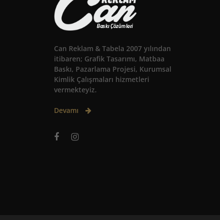
Can Reklam & Tabela 2007 yılından
itibaren; Grafik Tasarımı, Matbaa
Baskı, Pazarlama Projesi, Kurumsal
Kimlik Çalışmaları hizmetleri
vermekteyiz.
Devamı