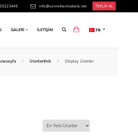
TEKLİF AL
300223446
info@canreklamtabela.net
G
GALERI
İLETIŞIM
TR
Anasayfa
/
Ürünleri̇mi̇z
/
Di̇splay Ürünler