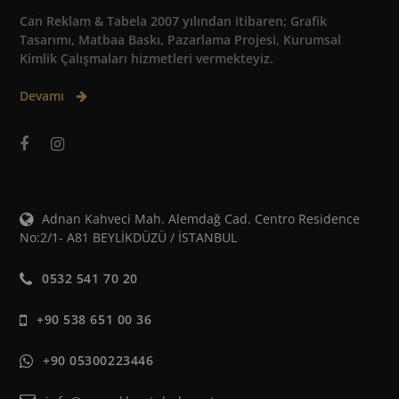
Can Reklam & Tabela 2007 yılından itibaren; Grafik
Tasarımı, Matbaa Baskı, Pazarlama Projesi, Kurumsal
Kimlik Çalışmaları hizmetleri vermekteyiz.
Devamı
Adnan Kahveci Mah. Alemdağ Cad. Centro Residence
No:2/1- A81 BEYLİKDÜZÜ / İSTANBUL
0532 541 70 20
+90 538 651 00 36
+90 05300223446