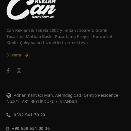
Can Reklam & Tabela 2007 yılından itibaren; Grafik
Tasarımı, Matbaa Baskı, Pazarlama Projesi, Kurumsal
Kimlik Çalışmaları hizmetleri vermekteyiz.
Devamı
Adnan Kahveci Mah. Alemdağ Cad. Centro Residence
No:2/1- A81 BEYLİKDÜZÜ / İSTANBUL
0532 541 70 20
+90 538 651 00 36