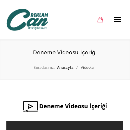
Deneme Vi̇deosu İçeri̇ği̇
Buradasınız:
Anasayfa
/
Vi̇deolar
Deneme Vi̇deosu İçeri̇ği̇