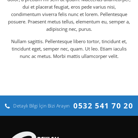
dui et placerat feugiat, eros pede varius nisi,
condimentum viverra felis nunc et lorem. Pellentesque
posuere. Praesent metus tellus, elementum eu, semper a,
adipiscing nec, purus.
Nullam sagittis. Pellentesque libero tortor, tincidunt et,
tincidunt eget, semper nec, quam. Ut leo. Etiam iaculis
nunc ac metus. Morbi mattis ullamcorper velit.
0532 541 70 20
Detaylı Bilgi İçin Bizi Arayın